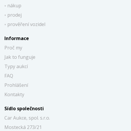
◦ nákup
◦ prodej
◦ prověření vozidel
Informace
Proč my
Jak to funguje
Typy aukcí
FAQ
Prohlášení
Kontakty
Sídlo společnosti
Car Aukce, spol. s.r.o.
Mostecká 273/21