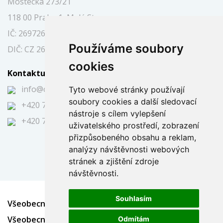
Mostecká 273/21
118 00 Praha 1, Malá Strana
IČ: 26972697
Používáme soubory
DIČ: CZ 26972697
cookies
Kontaktujte nás
info@caraukce.cz
Tyto webové stránky používají
soubory cookies a další sledovací
+420 724 344 591
nástroje s cílem vylepšení
+420 725 394 751
uživatelského prostředí, zobrazení
přizpůsobeného obsahu a reklam,
analýzy návštěvnosti webových
stránek a zjištění zdroje
návštěvnosti.
Souhlasím
Všeobecné obchodní podmínky - Dražba
Všeobecné obchodní podmínky - Soutěž
Odmítám