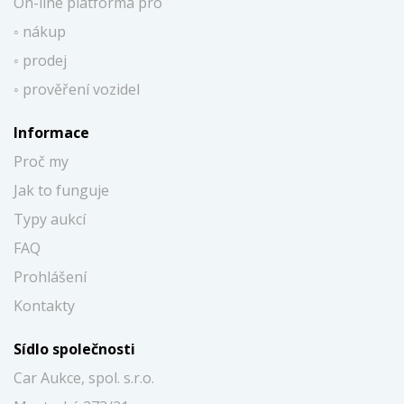
On-line platforma pro
◦ nákup
◦ prodej
◦ prověření vozidel
Informace
Proč my
Jak to funguje
Typy aukcí
FAQ
Prohlášení
Kontakty
Sídlo společnosti
Car Aukce, spol. s.r.o.