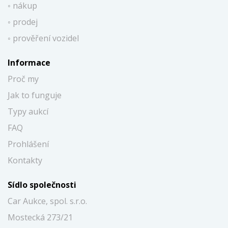
◦ nákup
◦ prodej
◦ prověření vozidel
Informace
Proč my
Jak to funguje
Typy aukcí
FAQ
Prohlášení
Kontakty
Sídlo společnosti
Car Aukce, spol. s.r.o.
Mostecká 273/21