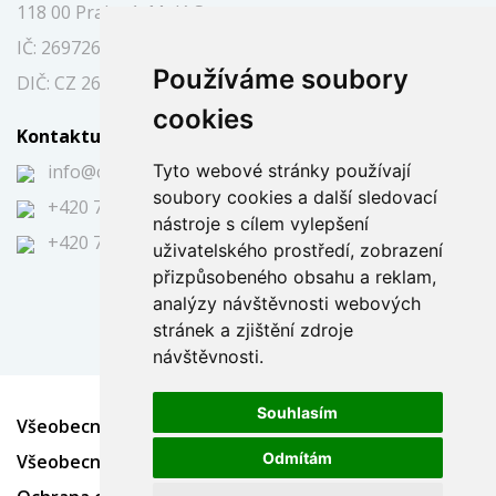
118 00 Praha 1, Malá Strana
IČ: 26972697
Používáme soubory
DIČ: CZ 26972697
cookies
Kontaktujte nás
Tyto webové stránky používají
info@caraukce.cz
soubory cookies a další sledovací
+420 724 344 591
nástroje s cílem vylepšení
+420 725 394 751
uživatelského prostředí, zobrazení
přizpůsobeného obsahu a reklam,
analýzy návštěvnosti webových
stránek a zjištění zdroje
návštěvnosti.
Souhlasím
Všeobecné obchodní podmínky - Dražba
Odmítám
Všeobecné obchodní podmínky - Soutěž