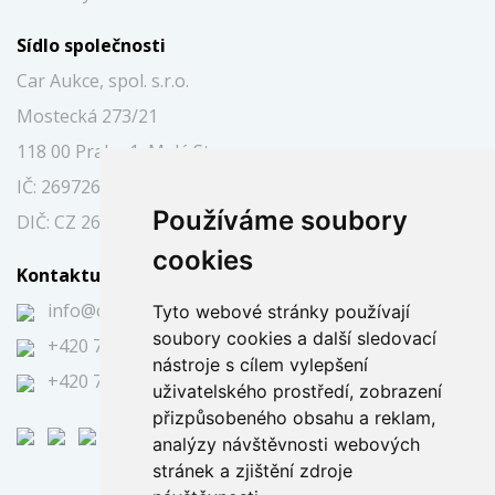
Sídlo společnosti
Car Aukce, spol. s.r.o.
Mostecká 273/21
118 00 Praha 1, Malá Strana
IČ: 26972697
Používáme soubory
DIČ: CZ 26972697
cookies
Kontaktujte nás
info@caraukce.cz
Tyto webové stránky používají
soubory cookies a další sledovací
+420 724 344 591
nástroje s cílem vylepšení
+420 725 394 751
uživatelského prostředí, zobrazení
přizpůsobeného obsahu a reklam,
analýzy návštěvnosti webových
stránek a zjištění zdroje