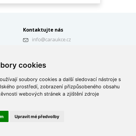
Kontaktujte nás
info@caraukce.cz
+420 724 344 591
a
+420 725 394 751
bory cookies
užívají soubory cookies a další sledovací nástroje s
elského prostředí, zobrazení přizpůsobeného obsahu
těvnosti webových stránek a zjištění zdroje
ám
Upravit mé předvolby
osobních údajů
© 2026 Caraukce.cz