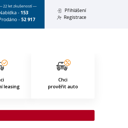
― 22 let zkušeností ―
Přihlášení
Nabídka -
153
Registrace
Prodáno -
52 917
ci
Chci
í leasing
prověřit auto