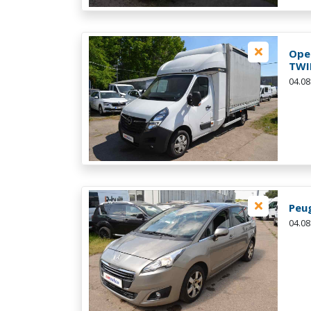
Ope
TWI
04.08
Peu
04.08