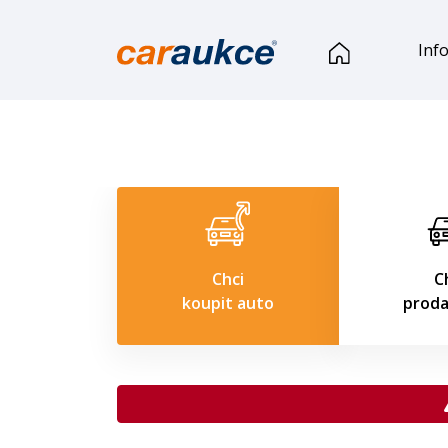
Inf
Chci
C
koupit auto
proda