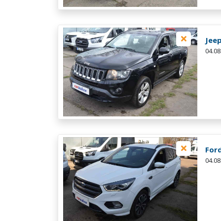
Jee
04.08
For
04.08