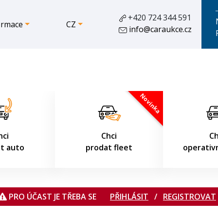
+420 724 344 591
ormace
CZ
info@caraukce.cz
09.08.2026 13:04:49
Novinka
hci
Chci
Ch
t auto
prodat fleet
operativn
PRO ÚČAST JE TŘEBA SE
PŘIHLÁSIT
/
REGISTROVAT