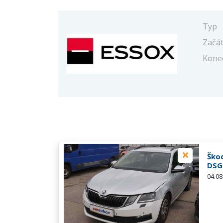
Typ
Začá
Kone
Škod
DSG
04.08