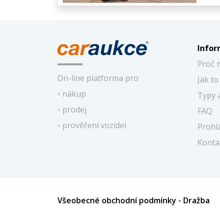
Info
Proč 
On-line platforma pro
Jak to
◦ nákup
Typy 
◦ prodej
FAQ
◦ prověření vozidel
Prohl
Konta
Všeobecné obchodní podmínky - Dražba