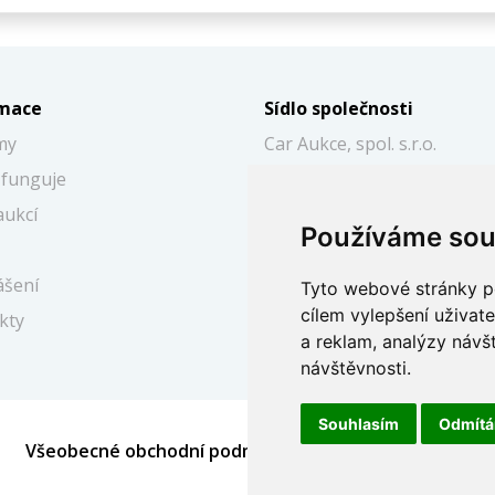
rmace
Sídlo společnosti
my
Car Aukce, spol. s.r.o.
 funguje
Mostecká 273/21
aukcí
118 00 Praha 1, Malá Stran
Používáme sou
IČ: 26972697
ášení
DIČ: CZ 26972697
Tyto webové stránky po
cílem vylepšení uživat
kty
a reklam, analýzy návš
návštěvnosti.
Souhlasím
Odmít
Všeobecné obchodní podmínky - Soutěž
Ochrana 