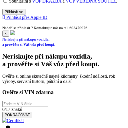
Souhlasím s
VOP DRAŽBA
a
VOP VEŘEJNÁ SOUTĚŽ
.
Přihlásit se
Přihlásit přes Apple ID
Nedaří se přihlásit ? Kontaktujte nás na tel. 603470976.
×
Neriskujte při nákupu vozidla,
a prověřte si Váš vůz před koupí.
Neriskujte při nákupu vozidla,
a prověřte si Váš vůz před koupí.
Ověřte si online skutečně najeté kilometry, škodní události, rok
výroby, servisní historii, pátrání a další.
Ověřte si VIN zdarma
0
/17 znaků
POKRAČOVAT
1