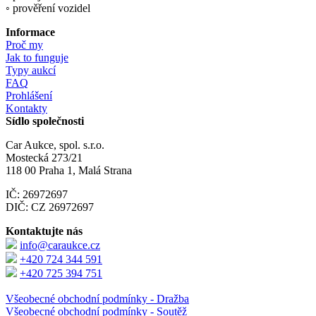
◦ prověření vozidel
Informace
Proč my
Jak to funguje
Typy aukcí
FAQ
Prohlášení
Kontakty
Sídlo společnosti
Car Aukce, spol. s.r.o.
Mostecká 273/21
118 00 Praha 1, Malá Strana
IČ: 26972697
DIČ: CZ 26972697
Kontaktujte nás
info@caraukce.cz
+420 724 344 591
+420 725 394 751
Všeobecné obchodní podmínky - Dražba
Všeobecné obchodní podmínky - Soutěž