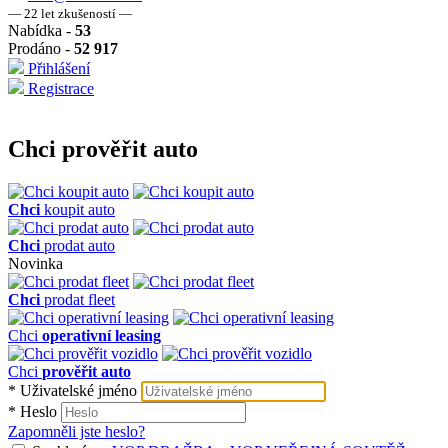
― 22 let zkušeností ―
Nabídka -
53
Prodáno -
52 917
Přihlášení
Registrace
Chci
prověřit auto
Chci
koupit auto
Chci
prodat auto
Novinka
Chci
prodat fleet
Chci
operativní leasing
Chci
prověřit auto
*
Uživatelské jméno
*
Heslo
Zapomněli jste heslo?