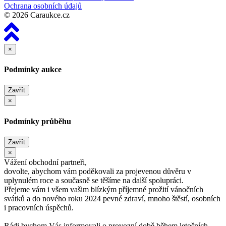
Ochrana osobních údajů
© 2026 Caraukce.cz
×
Podmínky aukce
Zavřít
×
Podmínky průběhu
Zavřít
×
Vážení obchodní partneři,
dovolte, abychom vám poděkovali za projevenou důvěru v
uplynulém roce a současně se těšíme na další spolupráci.
Přejeme vám i všem vašim blízkým příjemné prožití vánočních
svátků a do nového roku 2024 pevné zdraví, mnoho štěstí, osobních
i pracovních úspěchů.
Rádi bychom Vás informovali o provozní době během letošních