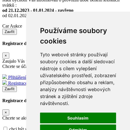
svátků :
od 21.12.2023 - 01.01.2024 - zavřeno
od 02.01.2024 - normální provoz
Car Aukce
Používáme soubory
Zavřít
cookies
Registrace do dražby
Tyto webové stránky používají
×
Zaujalo Vás toto vozidlo ?
soubory cookies a další sledovací
Chcete se účastnit dražby ?
nástroje s cílem vylepšení
uživatelského prostředí, zobrazení
Přihlášení
přizpůsobeného obsahu a reklam,
Registrace
analýzy návštěvnosti webových
Zavřít
stránek a zjištění zdroje
Registrace do dražby
návštěvnosti.
×
Souhlasím
Chcete se aktivně účastnit dražby ?
chci být zapsán na seznam účastníků
Odmítám