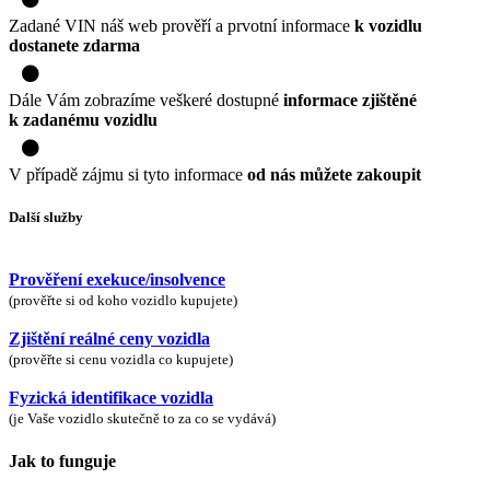
Zadané VIN náš web prověří a prvotní informace
k vozidlu
dostanete zdarma
2
Dále Vám zobrazíme veškeré dostupné
informace zjištěné
k zadanému vozidlu
3
V případě zájmu si tyto informace
od nás můžete zakoupit
Další služby
Prověření exekuce/insolvence
(prověřte si od koho vozidlo kupujete)
Zjištění reálné ceny vozidla
(prověřte si cenu vozidla co kupujete)
Fyzická identifikace vozidla
(je Vaše vozidlo skutečně to za co se vydává)
Jak to funguje